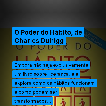
Opening
https://extraordinariarendaonline.com/livros-sobre-lideranca-10-melhores-para-gestores-e-empresarios/
O Poder do Hábito, de
O Poder do Hábito, de
Charles Duhigg
Charles Duhigg
Embora não seja exclusivamente
Embora não seja exclusivamente
um livro sobre liderança, ele
um livro sobre liderança, ele
explora como os hábitos funcionam
explora como os hábitos funcionam
e como podem ser
e como podem ser
transformados...
transformados...