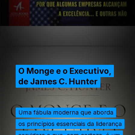
Opening
https://extraordinariarendaonline.com/livros-sobre-lideranca-10-melhores-para-gestores-e-empresarios/
O Monge e o Executivo,
O Monge e o Executivo,
de James C. Hunter
de James C. Hunter
Uma fábula moderna que aborda
Uma fábula moderna que aborda
os princípios essenciais da liderança
os princípios essenciais da liderança