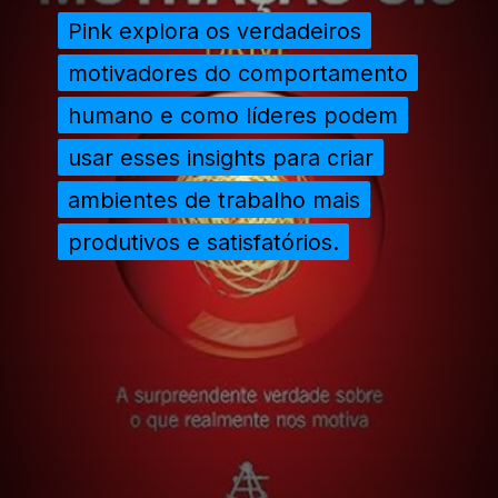
Pink explora os verdadeiros
Pink explora os verdadeiros
motivadores do comportamento
motivadores do comportamento
humano e como líderes podem
humano e como líderes podem
usar esses insights para criar
usar esses insights para criar
ambientes de trabalho mais
ambientes de trabalho mais
produtivos e satisfatórios.
produtivos e satisfatórios.