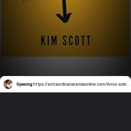
Opening
https://extraordinariarendaonline.com/livros-sobre-lideranca-10-melhores-para-gestores-e-empresarios/