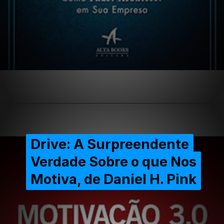
Opening
https://extraordinariarendaonline.com/livros-sobre-lideranca-10-melhores-para-gestores-e-empresarios/
Drive: A Surpreendente
Drive: A Surpreendente
Verdade Sobre o que Nos
Verdade Sobre o que Nos
Motiva, de Daniel H. Pink
Motiva, de Daniel H. Pink