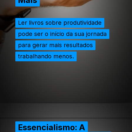
Mais
Mais
Ler livros sobre produtividade
Ler livros sobre produtividade
pode ser o início da sua jornada
pode ser o início da sua jornada
para gerar mais resultados
para gerar mais resultados
trabalhando menos.
trabalhando menos.
Essencialismo: A
Essencialismo: A