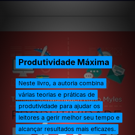
Opening
https://extraordinariarendaonline.com/livros-sobre-produtividade-os-6-melhores-pra-voce-ler/
Produtividade Máxima
Produtividade Máxima
Neste livro, a autoria combina
Neste livro, a autoria combina
várias teorias e práticas de
várias teorias e práticas de
produtividade para ajudar os
produtividade para ajudar os
leitores a gerir melhor seu tempo e
leitores a gerir melhor seu tempo e
alcançar resultados mais eficazes.
alcançar resultados mais eficazes.