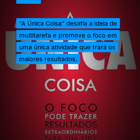
“A Única Coisa” desafia a ideia de
“A Única Coisa” desafia a ideia de
multitarefa e promove o foco em
multitarefa e promove o foco em
uma única atividade que trará os
uma única atividade que trará os
maiores resultados.
maiores resultados.