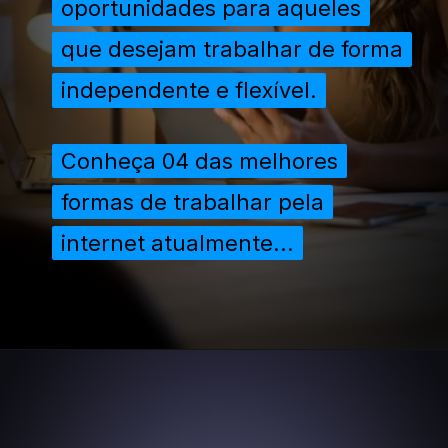
oportunidades para aqueles
oportunidades para aqueles
que desejam trabalhar de forma
que desejam trabalhar de forma
independente e flexível.
independente e flexível.
Conheça 04 das melhores
Conheça 04 das melhores
formas de trabalhar pela
formas de trabalhar pela
internet atualmente...
internet atualmente...