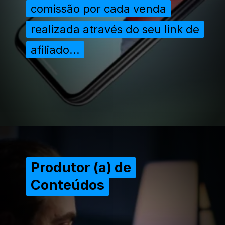
comissão por cada venda
comissão por cada venda
realizada através do seu link de
realizada através do seu link de
afiliado...
afiliado...
Opening
https://extraordinariarendaonline.com/como-trabalhar-pela-internet-4-formas-faceis-e-lucrativas/
Produtor (a) de
Produtor (a) de
Conteúdos
Conteúdos