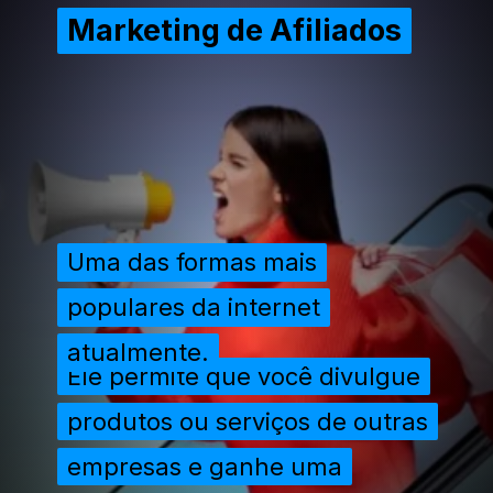
Marketing de Afiliados
Marketing de Afiliados
Uma das formas mais
Uma das formas mais
populares da internet
populares da internet
atualmente.
atualmente.
Ele permite que você divulgue
Ele permite que você divulgue
produtos ou serviços de outras
produtos ou serviços de outras
empresas e ganhe uma
empresas e ganhe uma