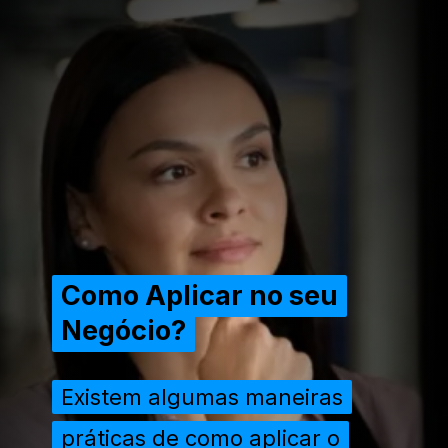
Como Aplicar no seu
Como Aplicar no seu
Negócio?
Negócio?
Existem algumas maneiras
Existem algumas maneiras
práticas de como aplicar o
práticas de como aplicar o