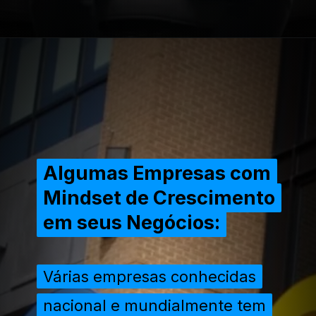
Opening
https://extraordinariarendaonline.com/mindset-de-crescimento-a-chave-para-o-sucesso-empreendedor/
Algumas Empresas com
Algumas Empresas com
Mindset de Crescimento
Mindset de Crescimento
em seus Negócios:
em seus Negócios:
Várias empresas conhecidas
Várias empresas conhecidas
nacional e mundialmente tem
nacional e mundialmente tem