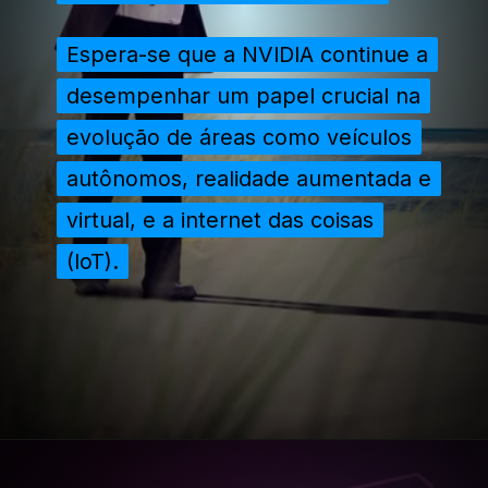
Espera-se que a NVIDIA continue a
Espera-se que a NVIDIA continue a
desempenhar um papel crucial na
desempenhar um papel crucial na
evolução de áreas como veículos
evolução de áreas como veículos
autônomos, realidade aumentada e
autônomos, realidade aumentada e
virtual, e a internet das coisas
virtual, e a internet das coisas
(IoT).
(IoT).
Opening
https://extraordinariarendaonline.com/empresa-mais-valiosa-do-mundo-nvidia-vira-nova-lider/