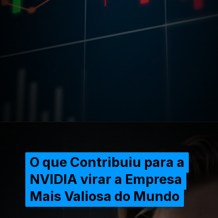
Opening
https://extraordinariarendaonline.com/empresa-mais-valiosa-do-mundo-nvidia-vira-nova-lider/
O que Contribuiu para a
O que Contribuiu para a
NVIDIA virar a Empresa
NVIDIA virar a Empresa
Mais Valiosa do Mundo
Mais Valiosa do Mundo