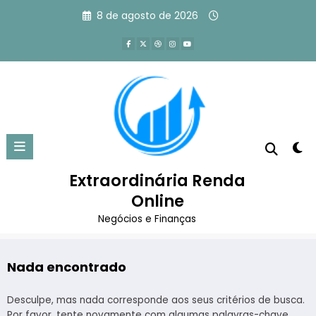
Pular
8 de agosto de 2026
para
o
conteúdo
Tag: como economizar dinheiro
com renda baixa
Extraordinária Renda
Página inicial
Online
como economizar dinheiro com renda baixa
Negócios e Finanças
Nada encontrado
Desculpe, mas nada corresponde aos seus critérios de busca.
Por favor, tente novamente com algumas palavras-chave