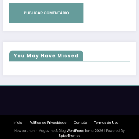
You May Have Missed
Início
Política de Privacidade
Contato
Termos de Uso
Newscrunch - Magazine & Blog
WordPress
Tema 2026 | Powered By
SpiceThemes