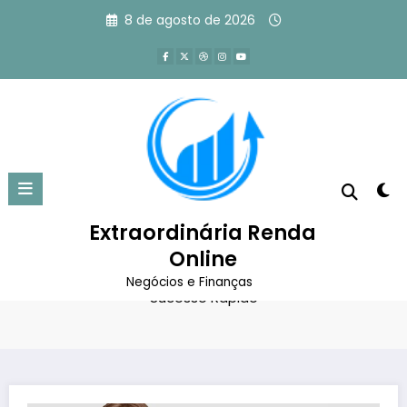
Pular
8 de agosto de 2026
para
o
conteúdo
15 Hábitos de Pessoas
Inteligentes Para Alcançar
Sucesso Rápido
Extraordinária Renda
Online
Página inicial
Empreendedorismo
15 Hábitos de Pessoas Inteligentes Para Alcançar
Negócios e Finanças
Sucesso Rápido