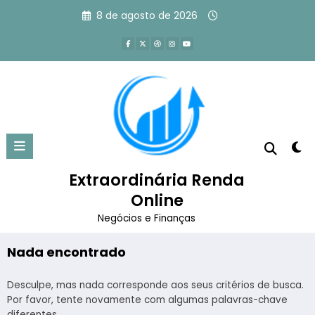
Pular
8 de agosto de 2026
para
o
conteúdo
Tag: como fazer a primeira
venda
Extraordinária Renda
Página inicial
como fazer a primeira venda
Online
Negócios e Finanças
Nada encontrado
Desculpe, mas nada corresponde aos seus critérios de busca.
Por favor, tente novamente com algumas palavras-chave
diferentes.