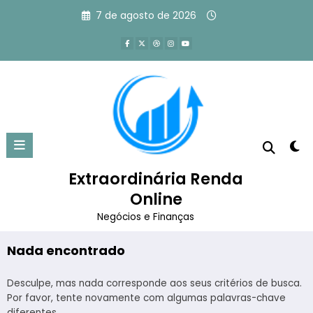
Pular
7 de agosto de 2026
para
o
conteúdo
Tag: como ganhar dinheiro
assistindo videos
Extraordinária Renda
Página inicial
como ganhar dinheiro assistindo videos
Online
Negócios e Finanças
Nada encontrado
Desculpe, mas nada corresponde aos seus critérios de busca.
Por favor, tente novamente com algumas palavras-chave
diferentes.