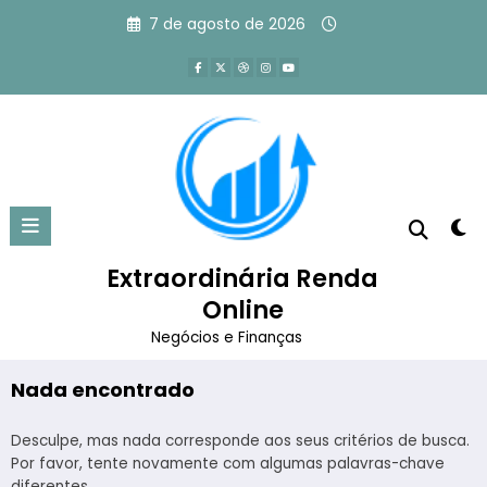
Pular
7 de agosto de 2026
para
o
conteúdo
Tag: como vender como afiliado
no Instagram
Extraordinária Renda
Página inicial
como vender como afiliado no Instagram
Online
Negócios e Finanças
Nada encontrado
Desculpe, mas nada corresponde aos seus critérios de busca.
Por favor, tente novamente com algumas palavras-chave
diferentes.