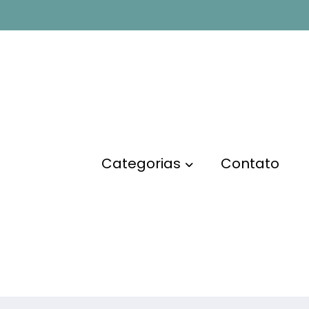
 Online na
Página inic
Categorias
Contato
érios de busca. Por favor, tente novamente com