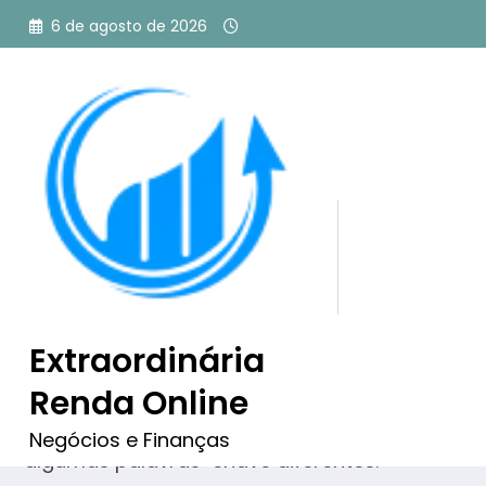
Pular
6 de agosto de 2026
para
o
conteúdo
Tag: Como Vender Cursos
eduzz
Extraordinária
Nada encontrado
Renda Online
Desculpe, mas nada corresponde aos seus crit
Negócios e Finanças
algumas palavras-chave diferentes.