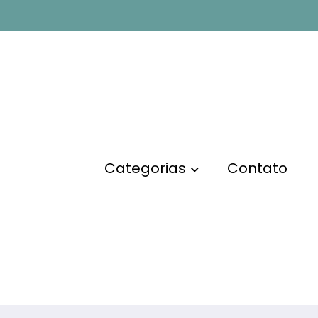
4k
Categorias
Contato
érios de busca. Por favor, tente novamente com