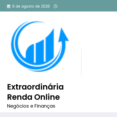
Pular
6 de agosto de 2026
para
o
conteúdo
Tag: Google TV Streamer 
Nada encontrado
Extraordinária
Renda Online
Desculpe, mas nada corresponde aos seus crit
Negócios e Finanças
algumas palavras-chave diferentes.