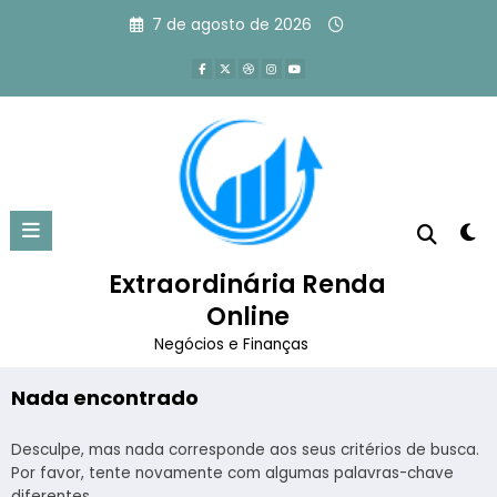
Pular
7 de agosto de 2026
para
o
conteúdo
Tag: iniciante no marketing
digital
Extraordinária Renda
Página inicial
iniciante no marketing digital
Online
Negócios e Finanças
Nada encontrado
Desculpe, mas nada corresponde aos seus critérios de busca.
Por favor, tente novamente com algumas palavras-chave
diferentes.