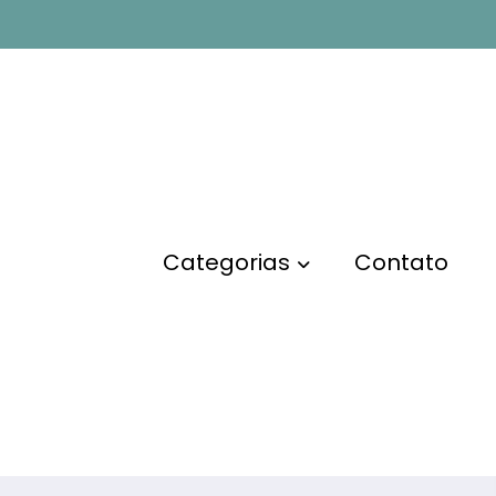
omo funciona
Página
Categorias
Contato
érios de busca. Por favor, tente novamente com