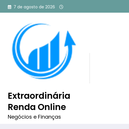
Pular
7 de agosto de 2026
para
o
conteúdo
Tag: marketing digital c
Nada encontrado
Extraordinária
Renda Online
Desculpe, mas nada corresponde aos seus crit
Negócios e Finanças
algumas palavras-chave diferentes.