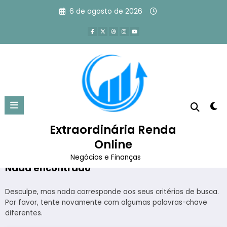
Pular
6 de agosto de 2026
para
o
conteúdo
Tag: missão impossível 8 2025
Página inicial
missão impossível 8 2025
Extraordinária Renda
Online
Negócios e Finanças
Nada encontrado
Desculpe, mas nada corresponde aos seus critérios de busca.
Por favor, tente novamente com algumas palavras-chave
diferentes.