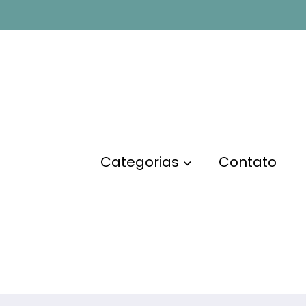
Categorias
Contato
érios de busca. Por favor, tente novamente com