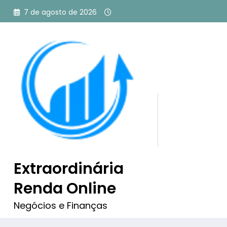
Pular
7 de agosto de 2026
para
o
conteúdo
Tag: séries novas
Nada encontrado
Extraordinária
Renda Online
Desculpe, mas nada corresponde aos seus crit
Negócios e Finanças
algumas palavras-chave diferentes.