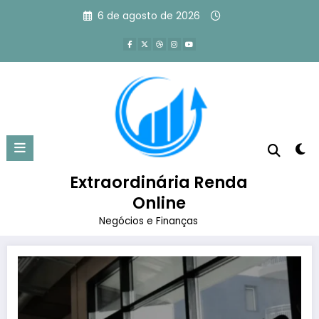
Pular
6 de agosto de 2026
para
o
conteúdo
Tag: academia perto de mim
preço
Extraordinária Renda
Página inicial
academia perto de mim preço
Online
Negócios e Finanças