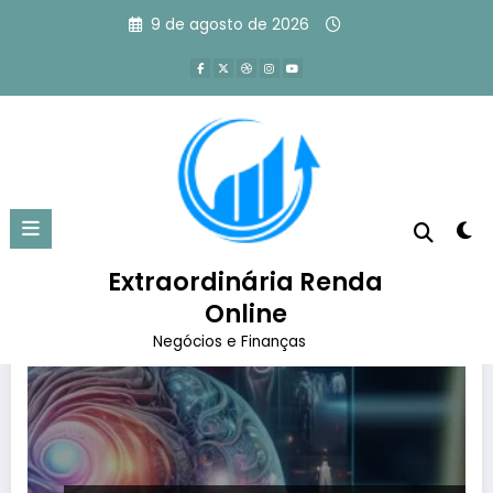
Pular
9 de agosto de 2026
para
o
conteúdo
Tag: AI
Página inicial
AI
Extraordinária Renda
Online
Negócios e Finanças