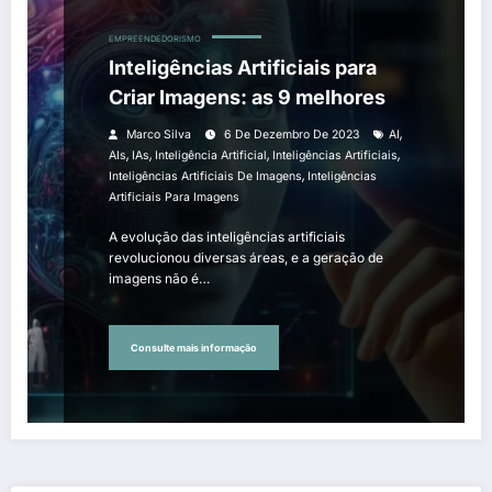
EMPREENDEDORISMO
Inteligências Artificiais para
Criar Imagens: as 9 melhores
,
Marco Silva
6 De Dezembro De 2023
AI
,
,
,
,
AIs
IAs
Inteligência Artificial
Inteligências Artificiais
,
Inteligências Artificiais De Imagens
Inteligências
Artificiais Para Imagens
A evolução das inteligências artificiais
revolucionou diversas áreas, e a geração de
imagens não é…
Consulte mais informação