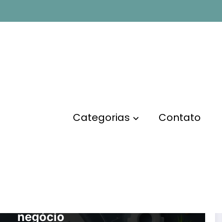
l
Categorias
Contato
MARKETING DIGITAL
O que é análise SWOT e
como fazer uma para o seu
negócio