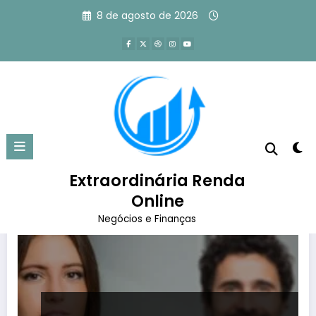
Pular
8 de agosto de 2026
para
o
conteúdo
Tag: branding pessoal o que é
Página inicial
branding pessoal o que é
Extraordinária Renda
Online
Negócios e Finanças