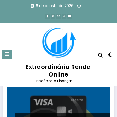
Pular
6 de agosto de 2026
para
o
conteúdo
Tag: cartão pagbank visa
Página inicial
cartão pagbank visa
Extraordinária Renda
Online
Negócios e Finanças