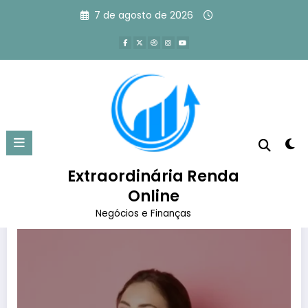
Pular
7 de agosto de 2026
para
o
conteúdo
Tag: coisas para vender fácil
Página inicial
coisas para vender fácil
Extraordinária Renda
Online
Negócios e Finanças