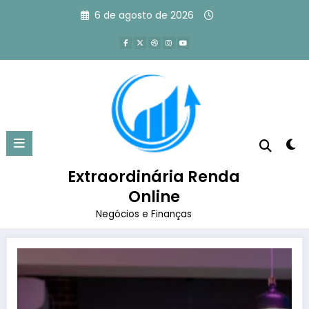
Pular
6 de agosto de 2026
para
o
conteúdo
Tag: como criar canal de podcast
no youtube
Extraordinária Renda
Página inicial
como criar canal de podcast no youtube
Online
Negócios e Finanças