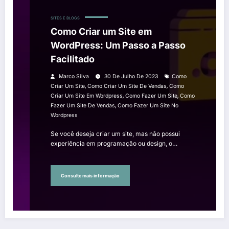
SITES E BLOGS
Como Criar um Site em
WordPress: Um Passo a Passo
Facilitado
Marco Silva
30 De Julho De 2023
Como
,
,
Criar Um Site
Como Criar Um Site De Vendas
Como
,
,
Criar Um Site Em Wordpress
Como Fazer Um Site
Como
,
Fazer Um Site De Vendas
Como Fazer Um Site No
Wordpress
Se você deseja criar um site, mas não possui
experiência em programação ou design, o…
Consulte mais informação