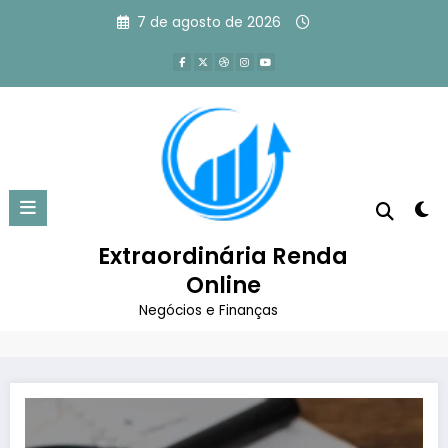
Pular
7 de agosto de 2026
para
o
conteúdo
Tag: como organizar as finanças
pessoais e sair das dívidas
Extraordinária Renda
Página inicial
Online
como organizar as finanças pessoais e sair das
dívidas
Negócios e Finanças