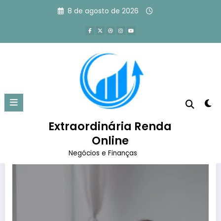
Pular
8 de agosto de 2026
para
o
conteúdo
Tag: como os hábitos funcionam
Página inicial
como os hábitos funcionam
Extraordinária Renda
Online
Negócios e Finanças