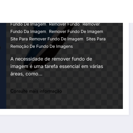
Marco Silva
19 De Dezembro De 2023
,
Como Remover Fundo De Imagem
Onde Remover
,
,
Fundo De Imagem
Remover Fundo
Remover
,
,
Fundo Da Imagem
Remover Fundo De Imagem
,
Site Para Remover Fundo De Imagem
Sites Para
Remoção De Fundo De Imagens
A necessidade de remover fundo de
imagem é uma tarefa essencial em várias
áreas, como…
Consulte mais informação