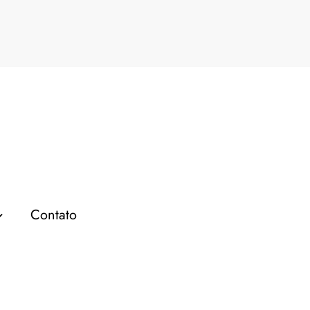
undo de imagem
Página
Contato
MARKETING DIGITAL
Remover Fundo de Imagem:
Os 5 Melhores Sites
Gratuitos