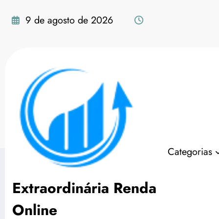
Pular
para
9 de agosto de 2026
o
conteúdo
Tag: como remover f
Categorias
Extraordinária Renda
Online