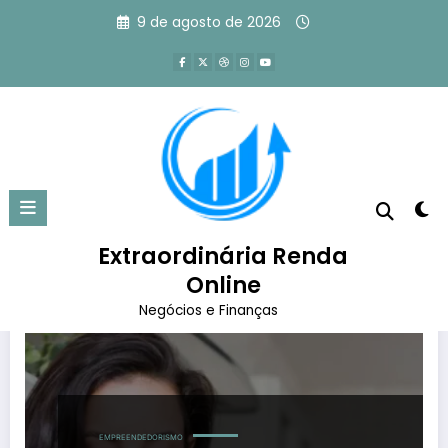
Pular
9 de agosto de 2026
para
o
conteúdo
Tag: desenvolvimento pessoal
Página inicial
desenvolvimento pessoal
Extraordinária Renda
Online
Negócios e Finanças
EMPREENDEDORISMO