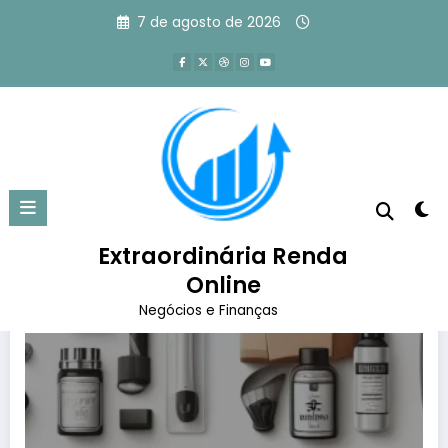
Pular
7 de agosto de 2026
para
o
conteúdo
Tag: Dropshipping
Página inicial
Dropshipping
Extraordinária Renda
Online
Negócios e Finanças