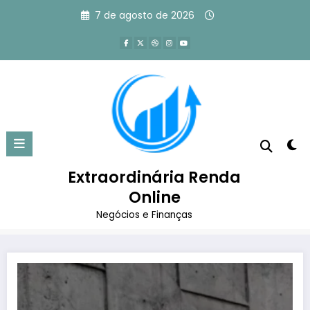
Pular
7 de agosto de 2026
para
o
conteúdo
Tag: empresas que mais
pagaram dividendos em 2024
Extraordinária Renda
Página inicial
Online
empresas que mais pagaram dividendos em 2024
Negócios e Finanças