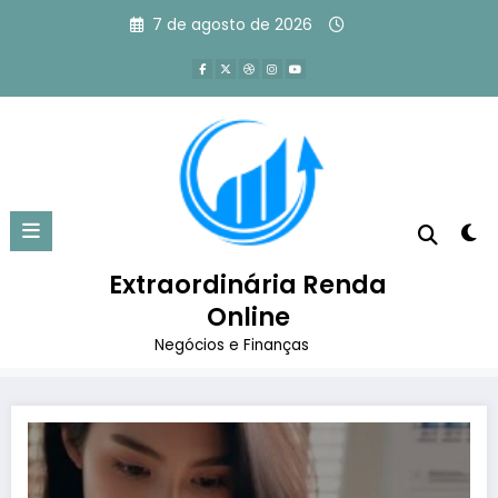
Pular
7 de agosto de 2026
para
o
conteúdo
Tag: estratégia de marketing
digital para o seu negócio
Extraordinária Renda
Página inicial
Online
estratégia de marketing digital para o seu negócio
Negócios e Finanças