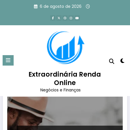
Pular
6 de agosto de 2026
para
o
conteúdo
Tag: estratégia de tráfego pago
Página inicial
estratégia de tráfego pago
Extraordinária Renda
Online
Negócios e Finanças