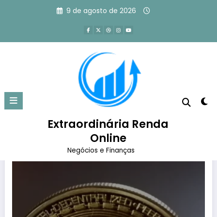
Pular
9 de agosto de 2026
para
o
conteúdo
Tag: etf de bitcoin aprovado
Página inicial
etf de bitcoin aprovado
Extraordinária Renda
Online
Negócios e Finanças