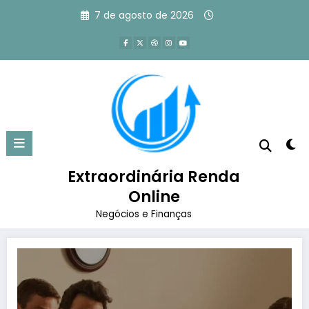
Pular
7 de agosto de 2026
para
o
conteúdo
Tag: filmes para maratonar
sobre negócios
Extraordinária Renda
Página inicial
filmes para maratonar sobre negócios
Online
Negócios e Finanças