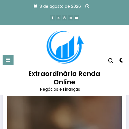
Pular
8 de agosto de 2026
para
o
conteúdo
Tag: futuro do dinheiro físico
Página inicial
futuro do dinheiro físico
Extraordinária Renda
Online
Negócios e Finanças