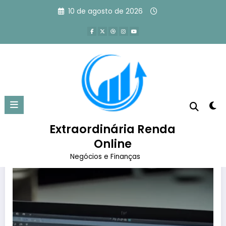
Pular
10 de agosto de 2026
para
o
conteúdo
Tag: imagens otimizadas
Página inicial
imagens otimizadas
Extraordinária Renda
Online
Negócios e Finanças