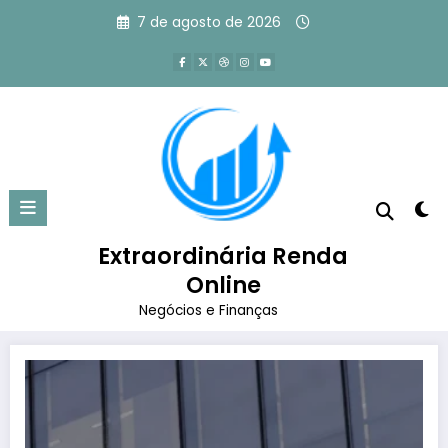
Pular
7 de agosto de 2026
para
o
conteúdo
Tag: inteligência artitificial
tencent
Extraordinária Renda
Página inicial
inteligência artitificial tencent
Online
Negócios e Finanças