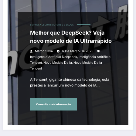
EMPREENDEDORISMO
SITES E BLOGS
Melhor que DeepSeek? Veja
novo modelo de IA Ultrarrápido
Marco Silva
6 De Março De 2025
,
Inteligencia Artificial Deepseek
Inteligência Artitificial
,
,
Tencent
Novo Modelo De Ia
Novo Modelo De Ia
Tencent
A Tencent, gigante chinesa da tecnologia, está
prestes a lançar um novo modelo de IA…
Consulte mais informação