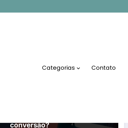
Categorias
Contato
MARKETING DIGITAL
O que é Landing Page e
como criar uma de alta
conversão?