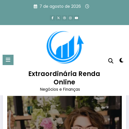
Pular
7 de agosto de 2026
para
o
conteúdo
Tag: lojas abertas perto de mim
Página inicial
lojas abertas perto de mim
Extraordinária Renda
Online
Negócios e Finanças