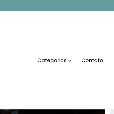
ara ganhar
Página inicia
Categorias
Contato
FINANÇAS
18 Aplicativos Para Ganhar
Dinheiro: Saiba Quais, Como
Funciona