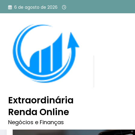
Pular
6 de agosto de 2026
para
o
conteúdo
Tag: melhor aplicativo p
dinheiro
Extraordinária
Renda Online
Negócios e Finanças