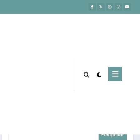
Página inicial
ores produtos para vender como afiliado
Pesquisar
Pesquisar