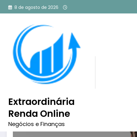
Pular
8 de agosto de 2026
para
o
conteúdo
Tag: melhores produtos 
como afiliado
Extraordinária
Renda Online
Negócios e Finanças