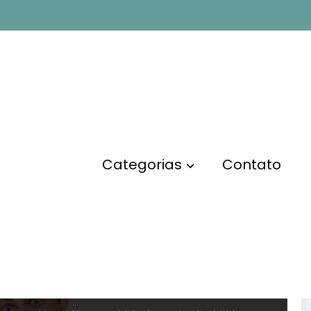
para vender
melh
Categorias
Contato
MARKETING DIGITAL
Como escolher o melhor
infoproduto para vender
como afiliado