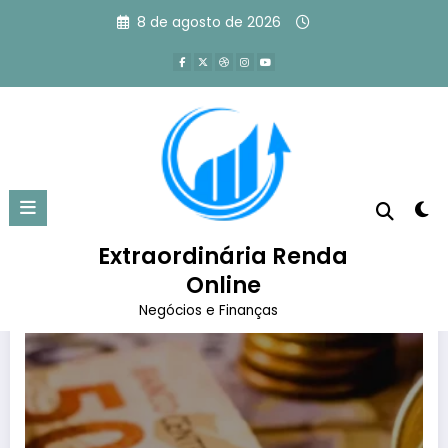
Pular
8 de agosto de 2026
para
o
conteúdo
Tag: mercado financeiro
Página inicial
mercado financeiro
Extraordinária Renda
Online
Negócios e Finanças