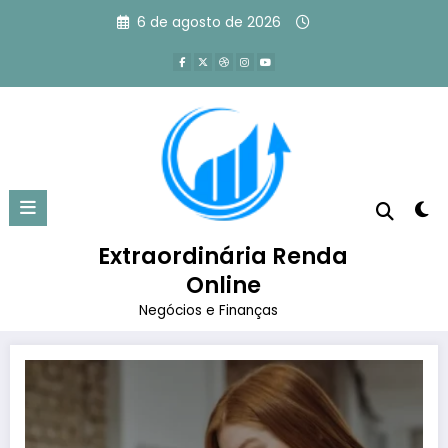
Pular
6 de agosto de 2026
para
o
conteúdo
Tag: o que é consultoria de
marketing
Extraordinária Renda
Página inicial
o que é consultoria de marketing
Online
Negócios e Finanças