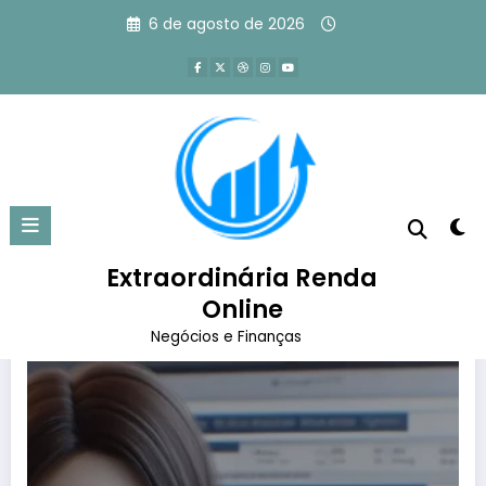
Pular
6 de agosto de 2026
para
o
conteúdo
Tag: o que é gestor de tráfego
Página inicial
o que é gestor de tráfego
Extraordinária Renda
Online
Negócios e Finanças