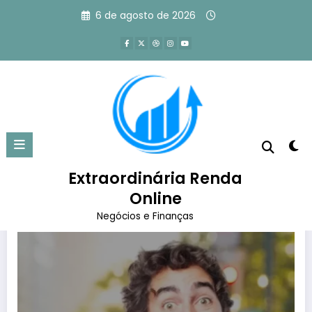
Pular
6 de agosto de 2026
para
o
conteúdo
Tag: o que é renda per capita
Página inicial
o que é renda per capita
Extraordinária Renda
Online
Negócios e Finanças