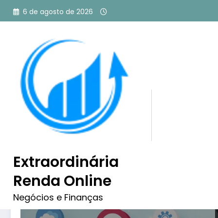
Pular
6 de agosto de 2026
para
o
conteúdo
Tag: o que são leads
Extraordinária
Renda Online
Negócios e Finanças