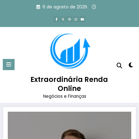
Pular
6 de agosto de 2026
para
o
conteúdo
Tag: o que vender para ganhar
dinheiro
Extraordinária Renda
Página inicial
o que vender para ganhar dinheiro
Online
Negócios e Finanças