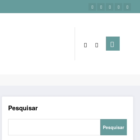
gina inicial
planilhas de controle financeiro grátis
Pesquisar
Pesquisar