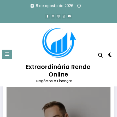
Pular
8 de agosto de 2026
para
o
conteúdo
Tag: produtos digitais
Página inicial
produtos digitais
Extraordinária Renda
Online
Negócios e Finanças