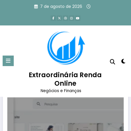
Pular
7 de agosto de 2026
para
o
conteúdo
Tag: site grátis no google
Página inicial
site grátis no google
Extraordinária Renda
Online
Negócios e Finanças